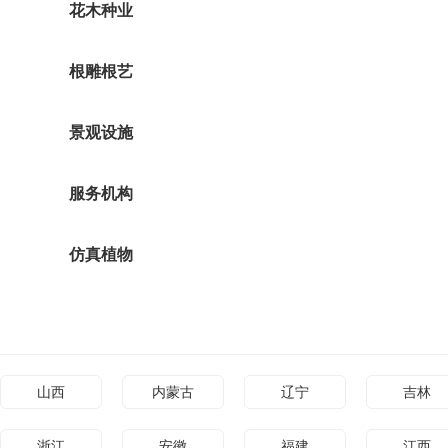
花木种业
根雕根艺
景观设施
服务机构
仿真植物
山西
内蒙古
辽宁
吉林
浙江
安徽
福建
江西