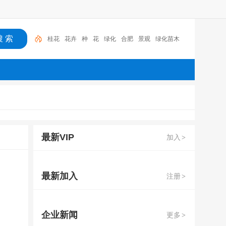
桂花
花卉
种
花
绿化
合肥
景观
绿化苗木
肥西
红叶碧桃
桂花
最新VIP
加入
>
最新加入
注册
>
企业新闻
更多
>