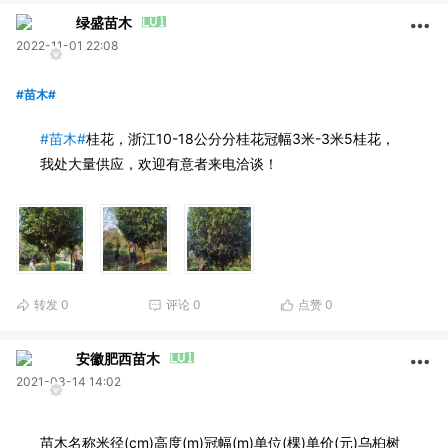
绿盛苗木
2022-11-01 22:08
#苗木#
#苗木#
桂花，浙江10-18公分分桂花冠幅3米-3米5桂花，
我处大量供应，欢迎有意者来电洽谈！
转发
0
评论
0
点赞
0
安徽肥西苗木
2021-03-14 14:02
苗木名称米径(cm)高度(m)冠幅(m)单位(棵)单价(元)乌桕树