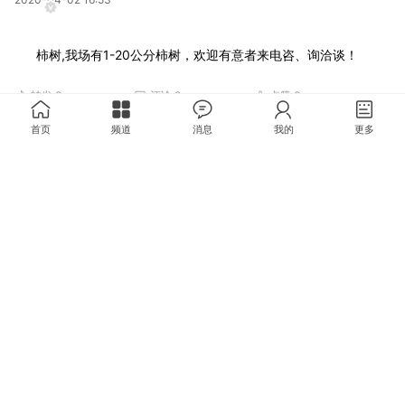
柿树,我场有1-20公分柿树，欢迎有意者来电咨、询洽谈！
转发
0
评论
0
点赞
0
首页
频道
消息
我的
更多
亮家绿化
2020-04-02 16:52
卫矛球,我场有冠幅50-200cm卫矛球，欢迎有意者来电咨、
询洽谈！
转发
0
评论
0
点赞
0
亮家绿化
2020-04-02 16:51