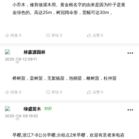
小乔木，修剪做灌木用。黄金榕名字的由来是因为叶子是黄
金绿色的。高达25m，树冠阔伞形，宽幅可达30m，
转发
0
评论
0
点赞
0
林森源园林
2020-09-12 09:11
榉树苗，栾树苗，无絮杨苗，泡桐苗，楸树苗，杜仲苗
转发
0
评论
0
点赞
0
绿盛苗木
2020-04-09 16:52
早樱,浙江7-8公分早樱,分枝点2米早樱，欢迎有意者来电咨