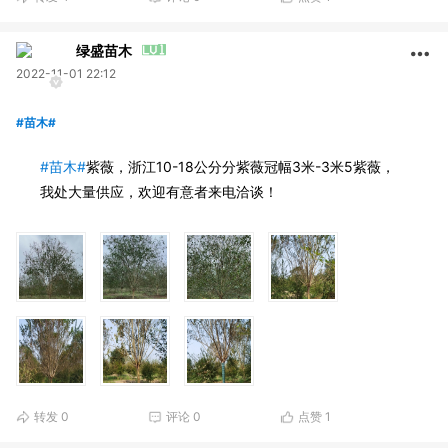
绿盛苗木
2022-11-01 22:12
#苗木#
#苗木#
紫薇，浙江10-18公分分紫薇冠幅3米-3米5紫薇，
我处大量供应，欢迎有意者来电洽谈！
转发
0
评论
0
点赞
1