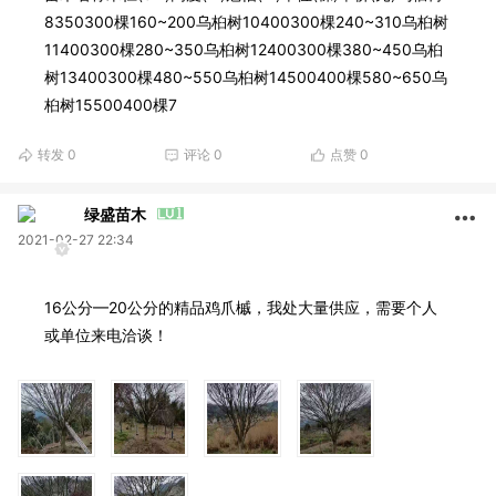
8350300棵160~200乌桕树10400300棵240~310乌桕树
11400300棵280~350乌桕树12400300棵380~450乌桕
树13400300棵480~550乌桕树14500400棵580~650乌
桕树15500400棵7
转发
0
评论
0
点赞
0
绿盛苗木
2021-02-27 22:34
16公分—20公分的精品鸡爪槭，我处大量供应，需要个人
或单位来电洽谈！