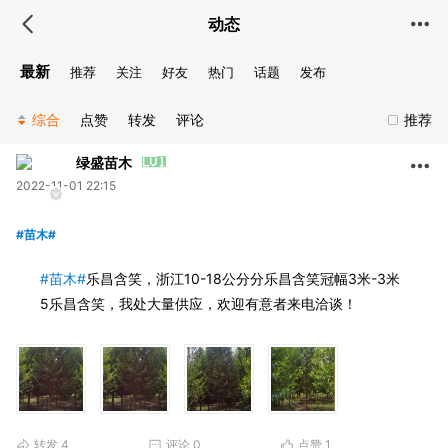
动态
最新
推荐
关注
好友
热门
话题
发布
综合
点赞
转发
评论
推荐
绿盛苗木
2022-11-01 22:15
#苗木#
#苗木#
乐昌含笑，浙江10-18公分分乐昌含笑冠幅3米-3米
5乐昌含笑，我处大量供应，欢迎有意者来电洽谈！
转发
4
评论
0
点赞
1