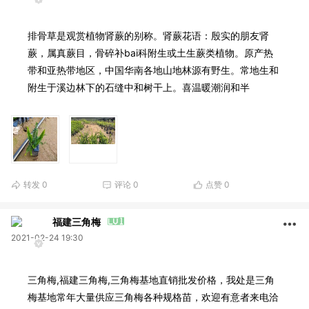
排骨草是观赏植物肾蕨的别称。肾蕨花语：殷实的朋友肾
蕨，属真蕨目，骨碎补bai科附生或土生蕨类植物。原产热
带和亚热带地区，中国华南各地山地林源有野生。常地生和
附生于溪边林下的石缝中和树干上。喜温暖潮润和半
转发
0
评论
0
点赞
0
福建三角梅
2021-02-24 19:30
三角梅,福建三角梅,三角梅基地直销批发价格，我处是三角
梅基地常年大量供应三角梅各种规格苗，欢迎有意者来电洽