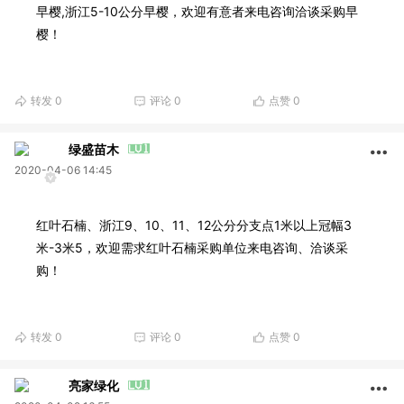
早樱,浙江5-10公分早樱，欢迎有意者来电咨询洽谈采购早
樱！
转发
0
评论
0
点赞
0
绿盛苗木
2020-04-06 14:45
红叶石楠、浙江9、10、11、12公分分支点1米以上冠幅3
米-3米5，欢迎需求红叶石楠采购单位来电咨询、洽谈采
购！
转发
0
评论
0
点赞
0
亮家绿化