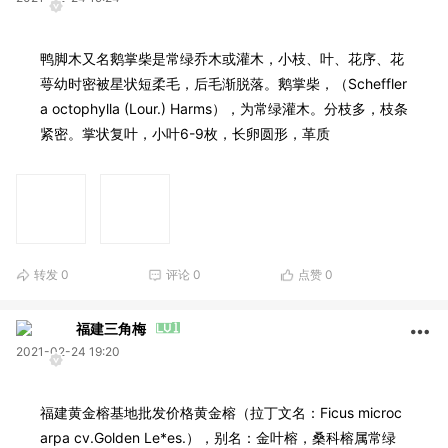
鸭脚木又名鹅掌柴是常绿乔木或灌木，小枝、叶、花序、花
萼幼时密被星状短柔毛，后毛渐脱落。鹅掌柴，（Scheffler
a octophylla (Lour.) Harms），为常绿灌木。分枝多，枝条
紧密。掌状复叶，小叶6-9枚，长卵圆形，革质
转发
0
评论
0
点赞
0
福建三角梅
2021-02-24 19:20
福建黄金榕基地批发价格黄金榕（拉丁文名：Ficus microc
arpa cv.Golden Le*es.），别名：金叶榕，桑科榕属常绿