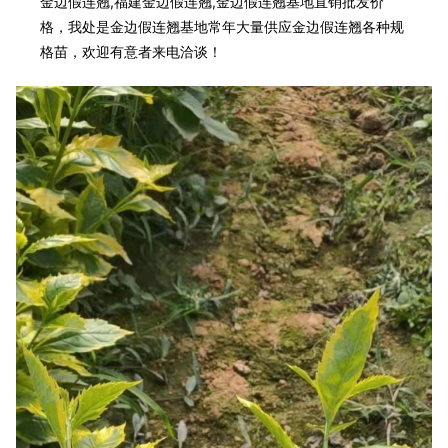
金边假连翘,福建金边假连翘,金边假连翘基地直销批发价
格，我处是金边假连翘基地常年大量供应金边假连翘各种规
格苗，欢迎有意者来电洽谈！