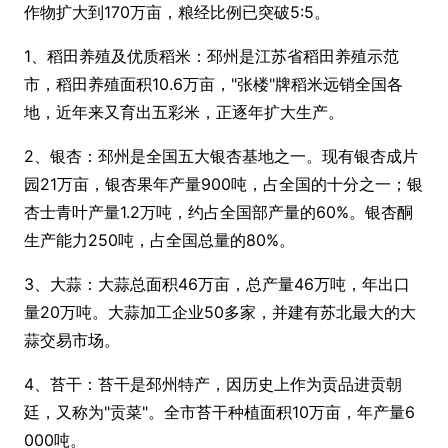
作物扩大到170万亩，粮经比例已突破5:5。
1、稻田养殖及优质稻米：邳州是江苏省稻田养殖示范
市，稻田养殖面积10.6万亩，"张楼"牌稻米远销全国各
地，近年来又育出五彩米，正逐年扩大生产。
2、银杏：邳州是全国五大银杏基地之一。现有银杏成片
园21万亩，银杏果年产量900吨，占全国的十分之一；银
杏士青叶产量1.2万吨，约占全国部产量的60%。银杏酮
生产能力250吨，占全国总量的80%。
3、大蒜：大蒜总面积46万亩，总产量46万吨，年出口
量20万吨。大蒜加工企业50多家，并建有苏北最大的大
蒜交易市场。
4、苔干：苔干是邳州特产，因历史上作为贡品进贡朝
廷，又称为"贡菜"。全市苔干种植面积10万亩，年产量6
000吨。