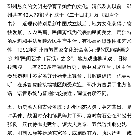
邳州悠久的文明史孕育了灿烂的文化。清代及其以前，邳
州共有42人79部著作载于《二十四史》及《四库全
书》。近现代特别是新中国成立以后，地方文化获得了较
快发展。以农民画、民间剪纸为代表的民间美太，用独特
的材料和手法反映农民生产生活，有很高的思想性和艺术
性，1992年邳州市被国家文化部命名为"现代民间绘画之
乡"和"民间艺术（剪纸）之乡"。地方戏曲柳琴戏，旧称
拉魂腔，已有200多年演唱历史，新中国成立后，以主伴
奏乐器柳叶琴定名并开始走上舞台，其腔调缠绵，优美动
听，在苏鲁豫皖接壤地区颇受欢迎。邳州方言属于北方官
话，语音系统与普通比较接近，调值有所不同。
五、历史名人和古迹名胜：邳州地杰人灵，英才辈出。夏
时奚仲、战国时齐相邹忌等封于邳，秦时黄石公在邳授书
张良，汉代侍御史延年、谏大夫翼奉、五代随州刺史沈
斌、明朝民族英雄汤克宽等，或施政有方、执法严明，或