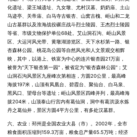
化遗址、梁王城遗址、九女墩、尤村汉墓、奶奶庙、土山
马迹亭、关帝庙、白马寺古银杏、山窝古槐、岠山和二龙
山古墓群以及淮海战役碾庄战斗烈士陵园、王杰烈士陵园
等省、市级文物保护单位68处。艾山洞石沟、岠山风景
区、大运河风光带、黄墩湖游览区、天下水杉第一路、银
杏森林公园、桃花岛公园等自然风光和人文景观交相辉
映，其中，以港上、铁富为中心的连片银杏园21万亩，
被誉为"天下银杏第一园"，被省定为"银杏森林公园"；艾
山洞石沟风景区九座峰次第相连，方圆20公里，最高峰
海拔197米，山顶有凤凰台、碧霞台、聚仙台、白马泉、
黑风口、望母台等遗址；岠山风景区四峰并列，最高峰海
拔204米，山顶泰山行宫内有葛仙洞，洞中有葛洪汲水炼
丹之葛仙井，景区方圆4平方公里，有多处汉墓群。
六、农业：邳州是全国农业大县（市）。2002年，全市
粮食面积压缩到159.3万亩，粮食总产量65.5万吨；经济