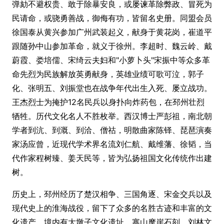
弹劾不避权贵、敢于除暴安良，或屡谏革除弊政、冒死为
民请命，或骁勇善战，御侮有功，皆留名史册。同盟会员
徐国泰从黄兴参加广州武装起义，献身于黄花岗，崔道平
跟随孙中山参加革命，就义于徐州。李超时、魏云岭、戴
蔚霞、娄培儒、宋绮云夫妇和"小萝卜头"宋振中等众多革
命先烈为民族解放英勇献身，英雄业绩可歌可泣，郭子
化、张明五、刘振堂也在战争年代出生入死、屡立战功。
王杰烈士为掩护12名民兵以身扑向炸药包，在邳州壮烈
牺牲。历代文化名人不胜枚举。西汉博士严彭祖，南北朝
学者到沆、到溉、到洽、僧祜，明散曲家陈铎、琵琶演奏
家汤应曾，近现代学术界名流刘仁航、戴维藩、徐韬，当
代作家程树臻、姜天民等，皆为弘扬祖国文化传统作出建
树。
历史上，邳州经历了楚汉相争、三国角逐、宋金交兵以及
现代史上的淮海战役，留下了众多的名胜古迹和丰富的文
化遗产。境内有大墩子文化遗址、寨山摩崖石刻、刘林文