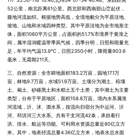
117°35.50-118°10.40;北纬34°07-34°40.48。东西距离
52公里，南北距离61公里。西北部和西南部山峦起伏，
腹地河流如织。根据地势高低，全境地貌分为平原洼地、
坡地、山地和水域四种类型。其中平原洼地为全市地形主
体，面积1080平方公里，占面积的51.7%市境界于黄淮之
间，属半湿润暖温带季风气候，四季分明，日照和雨量充
足，年平均气温13.9℃，日照2350小时，降雨量903.6
毫米，无霜期211天。
三、自然资源：全市耕地面积183.2万亩，园地17.1万
亩，林地9.7万亩，水域51.9万亩。土壤分为潮土、棕壤
土、褐土、砂礓黑土和水稻土五个土类，其中潮土为主要
类型，分布于平原地区，面积158.8万亩。境内水系属淮
河流域，沂、沭、泗水系，按流向归宿分为中运河、沂
河、邳洪河三大水系。共有干支河流42条，承担着行
洪、排水、航运等功能。可利用水资源总量近80亿立方
米。其中，地表径流总量4.36亿立方米，地表水总水面