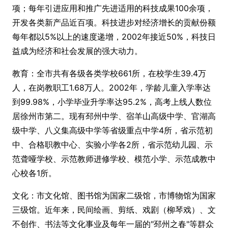
项；每年引进应用和推广先进适用的科技成果100余项，
开发各类新产品近百项。科技进步对经济增长的贡献份额
每年都以5%以上的速度递增，2002年接近50%，科技日
益成为经济和社会发展的强大动力。
教育：全市共有各级各类学校661所，在校学生39.4万
人，在岗教职工1.68万人。2002年，学龄儿童入学率达
到99.98%，小学毕业升学率达95.2%，高考上线人数位
居徐州市第二。现有邳州中学、宿羊山高级中学、官湖高
级中学、八义集高级中学等省级重点中学4所，省示范初
中、合格职教中心、实验小学各2所，省示范幼儿园、示
范聋哑学校、示范教师进修学校、模范小学、示范成教中
心校各1所。
文化：市文化馆、图书馆为国家二级馆，市博物馆为国家
三级馆。近年来，民间绘画、剪纸、戏剧（柳琴戏）、文
不创作、书法等文化事业及每年一届的"邳州之春"等群众