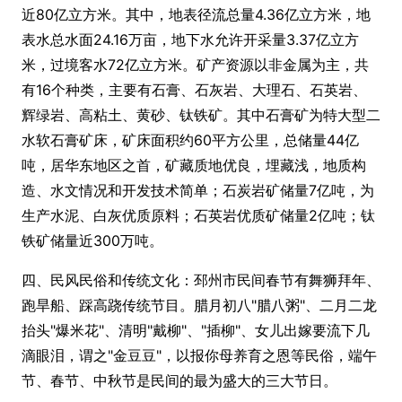
近80亿立方米。其中，地表径流总量4.36亿立方米，地
表水总水面24.16万亩，地下水允许开采量3.37亿立方
米，过境客水72亿立方米。矿产资源以非金属为主，共
有16个种类，主要有石膏、石灰岩、大理石、石英岩、
辉绿岩、高粘土、黄砂、钛铁矿。其中石膏矿为特大型二
水软石膏矿床，矿床面积约60平方公里，总储量44亿
吨，居华东地区之首，矿藏质地优良，埋藏浅，地质构
造、水文情况和开发技术简单；石炭岩矿储量7亿吨，为
生产水泥、白灰优质原料；石英岩优质矿储量2亿吨；钛
铁矿储量近300万吨。
四、民风民俗和传统文化：邳州市民间春节有舞狮拜年、
跑旱船、踩高跷传统节目。腊月初八"腊八粥"、二月二龙
抬头"爆米花"、清明"戴柳"、"插柳"、女儿出嫁要流下几
滴眼泪，谓之"金豆豆"，以报你母养育之恩等民俗，端午
节、春节、中秋节是民间的最为盛大的三大节日。