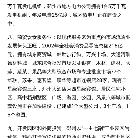
万千瓦发电机组，邳州市地方电力公司拥有1台5万千瓦
发电机组，年发电量25亿度，城区热电厂正在建设之
中。
八、商贸饮食服务业：以现代服务来为重点的市场流通业
发展势头正旺，2002年全社会消费品零售总额21.5亿
元。拥有城东商贸城、韩世步行街、万兴市场、大运河装
饰材料城、城东综合批发市场以及银杏、木材、建材、大
蒜、蔬菜、果品等大型综合市场和专业批发市场77个，
华联、苏果、惠客隆、联华等超市连锁店28家。现有二
星级宾馆三座，邳州大酒店为四星级宾馆。居民住宅小
区，高中档别墅区、广场、游园、公园、风景点等城市配
套设施正在加快建设，已建成1个大型公园，3个广场、1
5个游园。
九、开发园区和外商投资：邳州以"一主七副"工业园区为
载体，精心打造宽松优越的招商引资环境，成为苏北地区