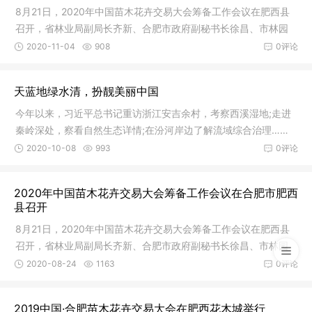
8月21日，2020年中国苗木花卉交易大会筹备工作会议在肥西县
召开，省林业局副局长齐新、合肥市政府副秘书长徐昌、市林园
局局长张世军、肥西县副县长韩斌等参加会议。会议听取了安徽
2020-11-04
908
0评论
中设国际会展集团有限公司有关2020
天蓝地绿水清，扮靓美丽中国
今年以来，习近平总书记重访浙江安吉余村，考察西溪湿地;走进
秦岭深处，察看自然生态详情;在汾河岸边了解流域综合治理……
生态环境保护，总书记念兹在兹。“十三五”期间，我国各地不断夯
2020-10-08
993
0评论
实“绿水青山就是金山银山”
2020年中国苗木花卉交易大会筹备工作会议在合肥市肥西
县召开
8月21日，2020年中国苗木花卉交易大会筹备工作会议在肥西县
召开，省林业局副局长齐新、合肥市政府副秘书长徐昌、市林园
局局长张世军、肥西县副县长韩斌等参加会议。会议听取了安徽
2020-08-24
1163
0评论
中设国际会展集团有限公司有关2020
2019中国·合肥苗木花卉交易大会在肥西花木城举行