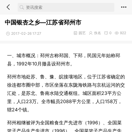
中国银杏之乡—江苏省邳州市
园艺
佚名
0
922
2017-02-26 17:27
一、城市概况：邳州古称邳国、下邳，民国元年始称邳
县，1992年10月撤县设邳州市。
邳州市地处苏、鲁、豫、皖接壤地区，位于江苏省确定的
徐连都市圈中部，市区坐落在东陇海铁路与京杭运河的交
汇处，是苏北、鲁南水陆交通枢纽。城区面积23平方公
里，人口23万。全市幅员2088平方公里，人口158万，
辖24个镇。
邳州相继被评为全国粮食生产先进市（1996）、全国菜
篮子产品生产先进市（1996）、全国菜篮子产品生产先