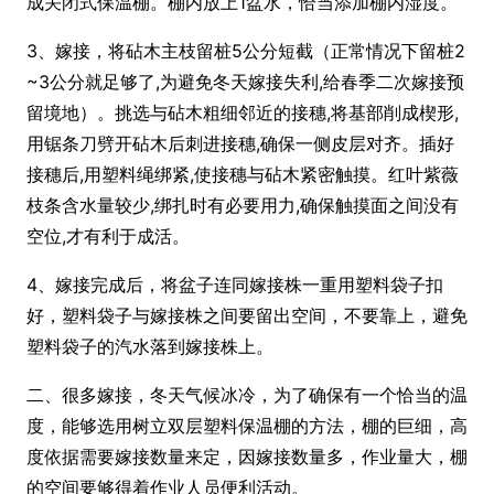
成关闭式保温棚。棚内放上1盆水，恰当添加棚内湿度。
3、嫁接，将砧木主枝留桩5公分短截（正常情况下留桩2
~3公分就足够了,为避免冬天嫁接失利,给春季二次嫁接预
留境地）。挑选与砧木粗细邻近的接穗,将基部削成楔形,
用锯条刀劈开砧木后刺进接穗,确保一侧皮层对齐。插好
接穗后,用塑料绳绑紧,使接穗与砧木紧密触摸。红叶紫薇
枝条含水量较少,绑扎时有必要用力,确保触摸面之间没有
空位,才有利于成活。
4、嫁接完成后，将盆子连同嫁接株一重用塑料袋子扣
好，塑料袋子与嫁接株之间要留出空间，不要靠上，避免
塑料袋子的汽水落到嫁接株上。
二、很多嫁接，冬天气候冰冷，为了确保有一个恰当的温
度，能够选用树立双层塑料保温棚的方法，棚的巨细，高
度依据需要嫁接数量来定，因嫁接数量多，作业量大，棚
的空间要够得着作业人员便利活动。