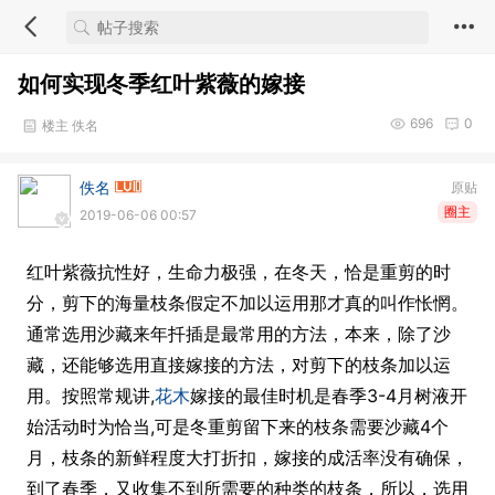
如何实现冬季红叶紫薇的嫁接
696
0
楼主 佚名
佚名
原贴
圈主
2019-06-06 00:57
红叶紫薇抗性好，生命力极强，在冬天，恰是重剪的时
分，剪下的海量枝条假定不加以运用那才真的叫作怅惘。
通常选用沙藏来年扦插是最常用的方法，本来，除了沙
藏，还能够选用直接嫁接的方法，对剪下的枝条加以运
用。按照常规讲,
花木
嫁接的最佳时机是春季3-4月树液开
始活动时为恰当,可是冬重剪留下来的枝条需要沙藏4个
月，枝条的新鲜程度大打折扣，嫁接的成活率没有确保，
到了春季，又收集不到所需要的种类的枝条，所以，选用