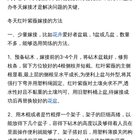
办冬天嫁接才是解决问题的关键。
冬天红叶紫薇嫁接的方法
一、少量嫁接，比如
花卉
爱好者盆栽，1盆或几盆，数量
不多，能够选用简练的方法。
1、预备砧木，嫁接前的3-4个月，将砧木盆栽好，修剪
枝条，留下方位较好的4根侧枝并短截。红叶紫薇的主侧
根显着,最上层的侧根呈水平成长,为便利上盆与外型,将其
强行下弯并用塑料绳固定。红叶紫薇对土壤央求不严,透
水性好且不黏重的土壤均可。用旧塑料桶上盆,待嫁接成
功后再替换较好的
花盆
。
2、用木棍或者是竹棍撑一个架子，架子的巨细高矮，以
能放得下几个盆子，容得下砧木的高度以及够得着人员在
里面操作便利就能够了。架子搭好后，用塑料薄膜关闭构