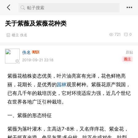
关于紫薇及紫薇花种类
721
0
楼主 佚名
佚名
原贴
圈主
2019-09-21 22:18
紫薇花植株姿态优美，叶片油亮富有光泽，花色鲜艳亮
丽，花期长，是优秀的
园林
观景树种。紫薇花原产我国，
已有几千年的栽培历史，它对环境适应力强，近几个世纪
在世界各地广泛引种栽培。
一、紫薇的形态特征
紫薇为落叶灌木，主高达7-8米，又名痒痒花、紫金花，
树干挺直光滑，色呈灰黑;多分枝，叶互生或对生，叶型