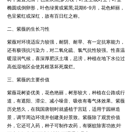
椭圆或倒卵形，叶色绿黄或紫黑;花期6-9月，花色鲜丽，
色呈紫红或深红，故有百日红之称。
二、紫薇的生长习性
紫薇对环境适应力较强，耐阴、耐旱、有一定抗寒能力，
还有极强抗污染力，对二氧化硫、氯气抗性较强。性喜温
暖湿润气候，喜深厚肥沃土壤，忌涝，种植在地下水位过
高低湿地区会使其根茎坏死腐烂。
三、紫薇的主要价值
紫薇花树姿优美，花色艳丽，树形较大，种植在公路或行
道，有遮阳、滞尘、减小噪音、吸收有毒气体效果。紫薇
历史悠久，在我国唐朝时就盛植于宫廷，适用于园林造
景，调节周边环境并创建美好景致。紫薇除了观赏价值
外，它还可入药，种子可制作农药，有驱蚊除害功效;叶