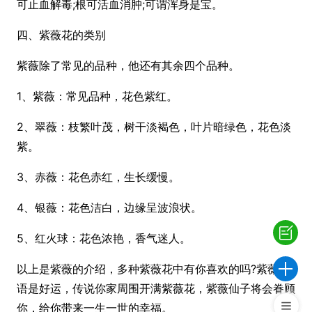
可止血解毒;根可活血消肿;可谓浑身是宝。
四、紫薇花的类别
紫薇除了常见的品种，他还有其余四个品种。
1、紫薇：常见品种，花色紫红。
2、翠薇：枝繁叶茂，树干淡褐色，叶片暗绿色，花色淡
紫。
3、赤薇：花色赤红，生长缓慢。
4、银薇：花色洁白，边缘呈波浪状。
5、红火球：花色浓艳，香气迷人。
以上是紫薇的介绍，多种紫薇花中有你喜欢的吗?紫薇花
语是好运，传说你家周围开满紫薇花，紫薇仙子将会眷顾
你，给你带来一生一世的幸福。