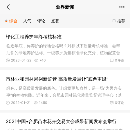
业界新闻
综合
人气
评论
点赞
推荐
绿化工程养护年终考核标准
临近年底，你养护的绿地合格吗？对标以下质量考核标准，会帮
助你的绿地养护达标。一级养护质量标准绿化充分，植物配置合
理，达到黄土不露天。1、园林植物标准：生长势：好，生长超过
2023-01-22
740
0评论
该树种该规格的平均生长量。叶子
市林业和园林局创新监管 高质量发展让“底色更绿”
绿色，是高质量发展的底色。让绿意更加盎然，是一场“为民办实
事”的生动实践。近年来，合肥市园林绿化质量监督管理中心（以
下简称“监管中心”）以习近平生态文明思想为指导，突出“生态优
2022-01-21
1450
0评论
先、绿色发展”理念，团结
2021中国•合肥苗木花卉交易大会成果新闻发布会举行