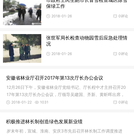
保绿工作
2018-01-26
0评论
张世军局长检查动物园雪后应急处理情
况
2018-01-26
0评论
安徽省林业厅召开2017年第13次厅长办公会议
12月26日下午，安徽省林业厅党组书记、厅长程中才主持召开20
17年第13次厅长办公会议，厅领导吴建国、齐新、黄昕晖出席，
驻厅纪检组、厅办公室、机关党委及相关处室和单位负
2018-01-22
1031
0评论
积极推进林长制创造绿色发展新业绩
岁末年初，宣城、淮南、安庆3市先后召开林长制工作调度推进