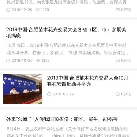
原局党组书记、局长张建龙出席会议并讲话，他强调，要深入贯
彻落实习近平生态文明思想与总书记关于森林资源保护管理重要
2019-12-20
1129
0评论
指示精神，全面总结森林资源管理
2019中国·合肥苗木花卉交易大会各省（区、市）参展奖
项揭晓
10月19日，2019中国·合肥苗木花卉交易大会在肥西县中国中部
花木城开幕。在会上，各省(区、市)参展奖项揭晓。经综合评定，
安徽省林业局省等16家单位优秀组织奖，江苏省林业
2019-10-20
1292
0评论
2019中国·合肥苗木花卉交易大会10月
将在安徽肥西县举办
2019-08-29
0评论
外来“幺蛾子”入侵我国18省份：能吃、能生、能祸害
6月4日，农业农村部网站发布《关于做好草地贪夜蛾应急防治用
药有关工作的通知》，《通知》指出，草地贪夜蛾2019年1月由东