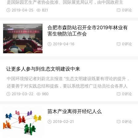
是国际园艺生产者协会批准、国际展览局认可，由中国政府主
办、北京市承办的国际级别最高的世界园艺博览会，将于今年4月
2019-04-25
821
0评论
29日至10月7日在北京市延庆区举办。
合肥市森防站召开全市2019年林业有
害生物防治工作会
2019-04-16
0评论
让更多人参与到生态文明建设中来
中国环境报记者刘蔚北京报道 “生态文明建设既要有理论的提升，
还要善于对实践总结和提炼，要以系统思维广泛动员社会各界人
士参与到这项活动中来。”中国工程院院士、清华
2019-03-22
960
0评论
苗木产业离得开经纪人么
2019-02-21
0评论