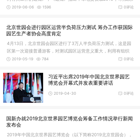
南亚侵入我国云南、广西，目前已在18个省（区、市
2019-06-06
1596
0评论
北京世园会进行园区运营半负荷压力测试 筹办工作获国际
园艺生产者协会高度肯定
4月13日，北京世园会园区进行了3万人半负荷压力测试，这是园
区第一次迎接普通游客，对测试园区运营意义重大，利用有组织
的观众开展常态化运营，感受开园面客实际状态，检验园区接待
2019-05-19
784
0评论
适应能力、管理流程通畅状况、各项
习近平出席2019年中国北京世界园艺
博览会开幕式并发表重要讲话
2019-04-30
0评论
国新办就2019北京世界园艺博览会筹备工作情况举行新闻
发布会
2019年中国北京世界园艺博览会（以下简称2019北京世园会），