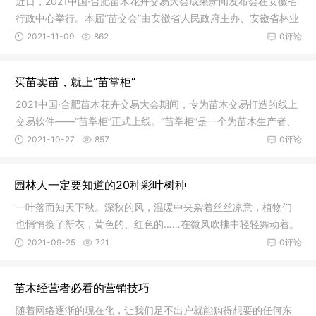
近日，2021中国·合肥苗木花卉交易大会成果新闻发布会在安徽省
行政中心举行。本届“苗交会”由安徽省人民政府主办、安徽省林业
局和合肥市人民政府承办，10月15-24日在安徽省合肥市肥西县
2021-11-09
862
0评论
中国中部花木城举办。本届“
买苗卖苗，就上“苗掌柜”
2021中国·合肥苗木花卉交易大会期间，专为苗木交易打造的线上
交易软件——“苗掌柜”正式上线。“苗掌柜”是一个为苗木生产者、
苗木经销商、苗木消费者、苗木管理者提供线上服务的平台，包
2021-10-27
857
0评论
括手机APP、微信小程序、
园林人一定要知道的20种彩叶树种
一叶落而知天下秋。深秋的风，温暖中夹杂着丝丝凉意，植物们
也悄悄换了新衣，黄色的、红色的……在微风吹拂中轻轻舞动着。
当时至深秋，恰是彩叶树的最佳观赏期，各地也换上了色彩斑斓
2021-09-25
721
0评论
的秋装。随着人们对城市园林绿化
苗木经营者必看的营销技巧
随着网络逐渐的现在化，让我们足不出户就能购得想要的任何东