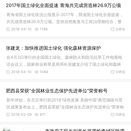
2017年国土绿化全面提速 青海共完成营造林26.9万公顷
青海省国土绿化状况公报显示:2017年，我省国土绿化全面提速，
共完成营造林26.9万公顷。坚持自然恢复与工程治理相结合，整
体推进山水林田湖草综合治理，统筹实施三北、天保
2018-04-10
1199
0评论
张建龙：加快推进国土绿化 强化森林资源保护
在4月3日举行的全国国土绿化、森林防火和防汛抗旱工作电视电
话会议上，国家林业和草原局局长张建龙介绍了国土绿化和森林
防火工作情况。张建龙说，过去5年，全国累计造林5.0
2018-04-10
1084
0评论
肥西县荣获“全国林业生态保护先进单位”荣誉称号
新年伊始，在北京举行的2018“绿色发展·美丽中国”典范城镇与景
区成果发布会上，肥西县荣获“全国林业生态保护先进单位”荣誉称
号为全面贯彻落实党的十九大，明确坚持人与
2018-02-09
871
0评论
市政府王民生副市长冒雪检查城区除雪